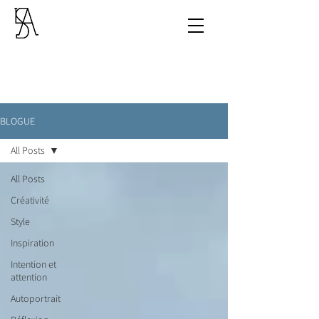
BLOGUE
All Posts
All Posts
Créativité
Style
Inspiration
Intention et
attention
Autoportrait