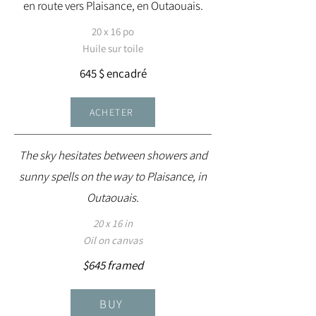
en route vers Plaisance, en Outaouais.
20 x 16 po
Huile sur toile
645 $ encadré
ACHETER
The sky hesitates between showers and
sunny spells on the way to Plaisance, in
Outaouais.
20 x 16 in
Oil on canvas
$645 framed
BUY