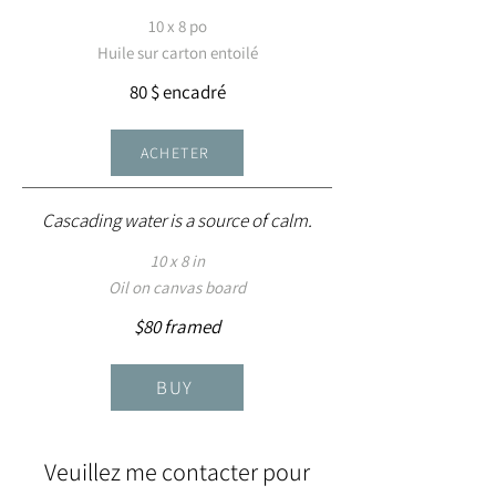
10 x 8 po
Huile sur carton entoilé
80 $ encadré
ACHETER
Cascading water is a source of calm.
10 x 8 in
Oil on canvas board
$80 framed
BUY
Veuillez me contacter pour