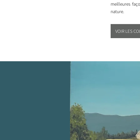
meilleures faço
nature.
VOIR LES C