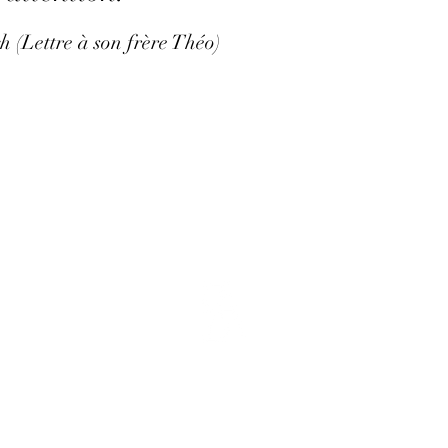
 (Lettre à son frère Théo)
Lise St-Arnaud
artiste peintre