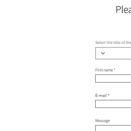
Ple
Select the title of t
First name
E-mail
Message