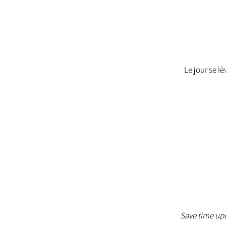
Le jour se l
Save time upd