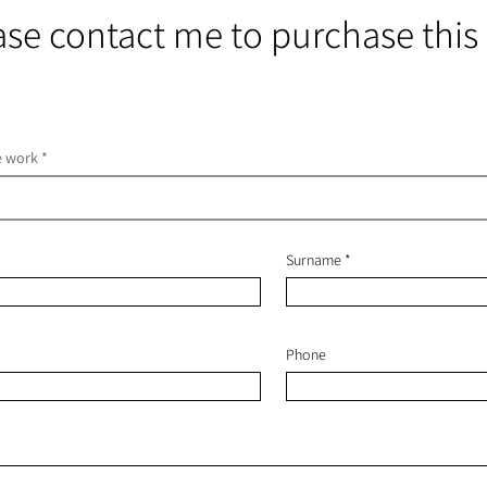
ase contact me to purchase this
he work
Surname
Phone