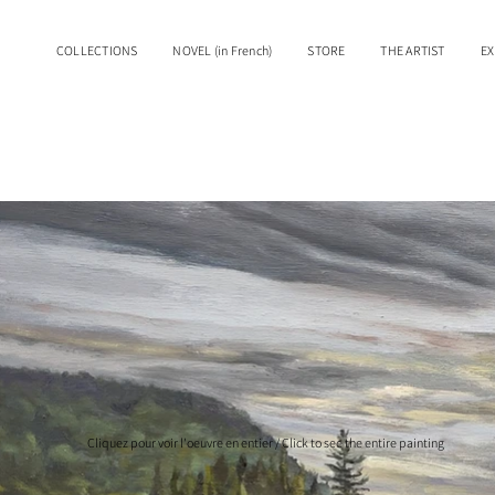
COLLECTIONS
NOVEL (in French)
STORE
THE ARTIST
EX
Cliquez pour voir l'oeuvre en entier / Click to see the entire painting