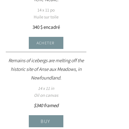
14 x 11 po
Huile sur toile
340 $ encadré
ACHETER
Remains of icebergs are melting off the
historic site of Anse aux Meadows, in
Newfoundland.
14 x 11 in
Oil on canvas
$340 framed
BUY