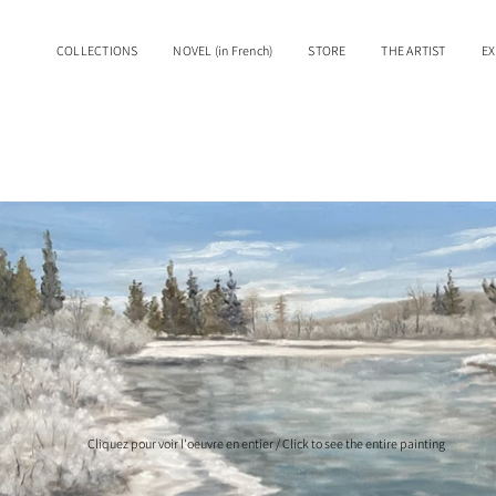
COLLECTIONS
NOVEL (in French)
STORE
THE ARTIST
EX
Cliquez pour voir l'oeuvre en entier / Click to see the entire painting