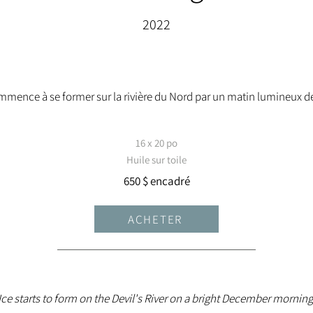
2022
mmence à se former sur la rivière du Nord par un matin lumineux 
16 x 20 po
Huile sur toile
650 $ encadré
ACHETER
Ice starts to form on the Devil's River on a bright December morning