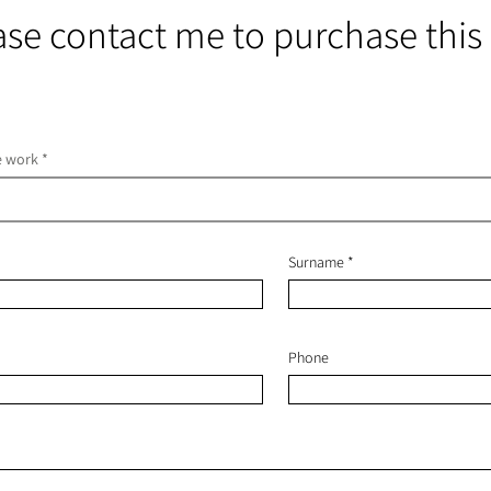
ase contact me to purchase this
he work
Surname
Phone