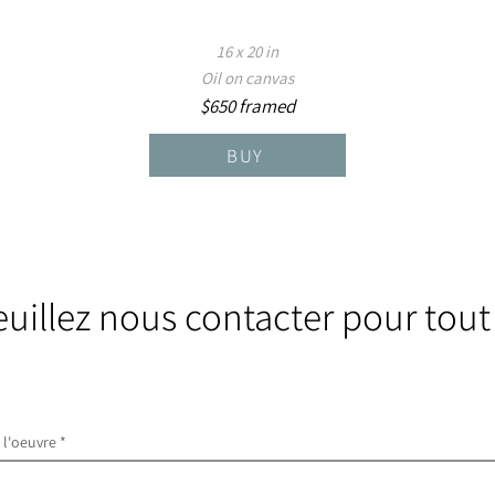
16 x 20 in
Oil on canvas
$650 framed
BUY
euillez nous contacter pour tout
e l'oeuvre