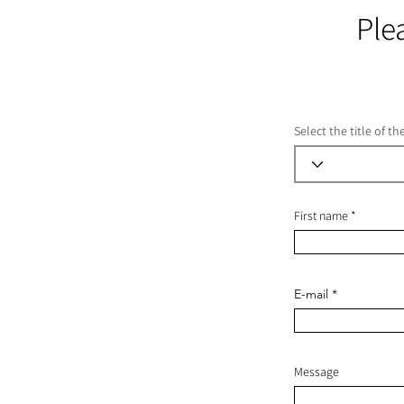
Ple
Select the title of t
First name
E-mail
Message