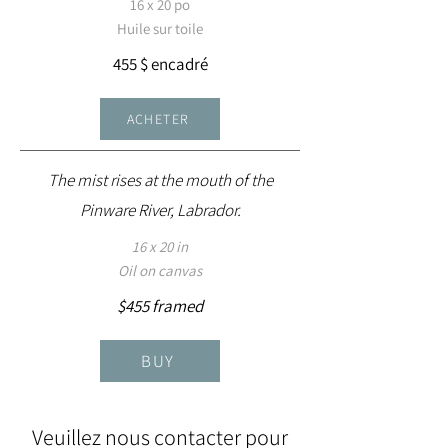
16 x 20 po
Huile sur toile
455 $ encadré
ACHETER
The mist rises at the mouth of the
Pinware River, Labrador.
16 x 20 in
Oil on canvas
$455 framed
BUY
Veuillez nous contacter pour