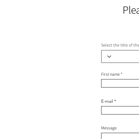
Ple
Select the title of t
First name
E-mail
Message