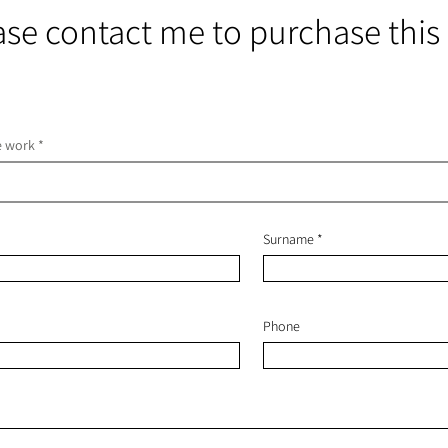
ase contact me to purchase this
he work
Surname
Phone