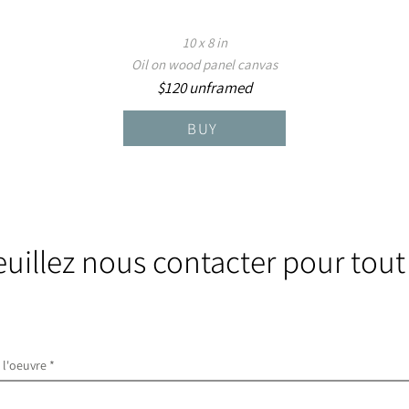
10 x 8 in
Oil on wood panel canvas
$120 unframed
BUY
euillez nous contacter pour tout
e l'oeuvre