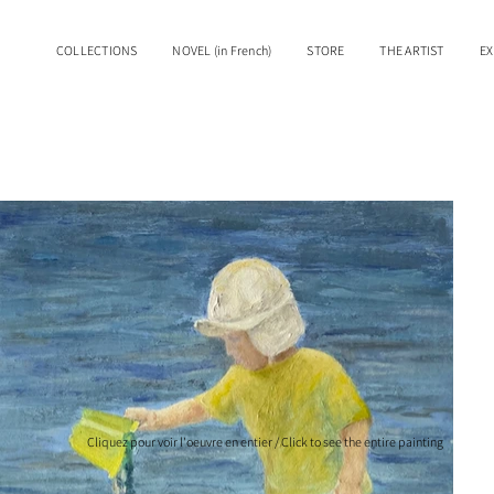
COLLECTIONS
NOVEL (in French)
STORE
THE ARTIST
EX
Cliquez pour voir l'oeuvre en entier / Click to see the entire painting