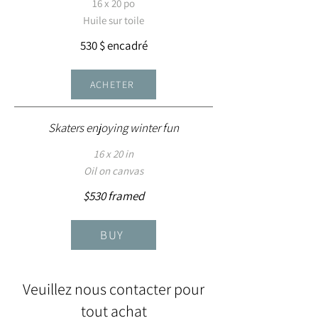
16 x 20 po
Huile sur toile
530 $ encadré
ACHETER
Skaters enjoying winter fun
16 x 20 in
Oil on canvas
$530 framed
BUY
Veuillez nous contacter pour
tout achat