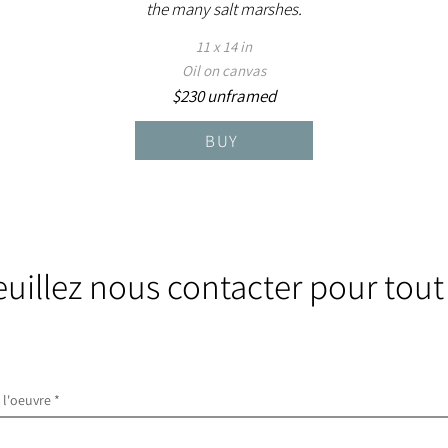
the many salt marshes.
11 x 14 in
Oil on canvas
$230 unframed
BUY
euillez nous contacter pour tout
e l'oeuvre