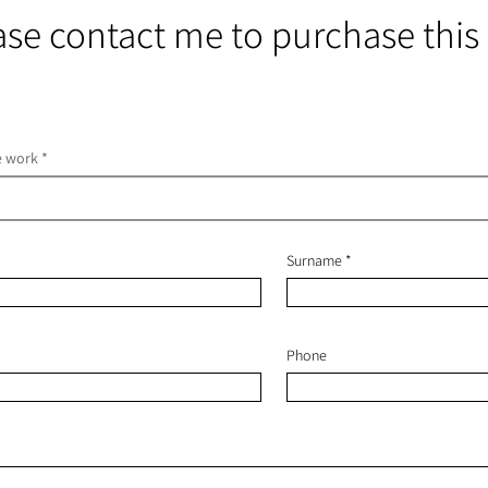
ase contact me to purchase this
he work
Surname
Phone