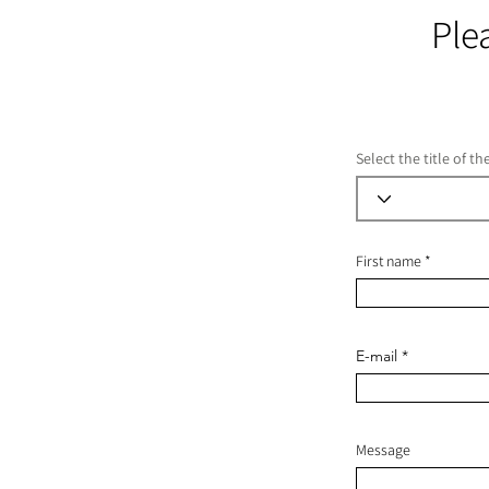
Ple
Select the title of t
First name
E-mail
Message