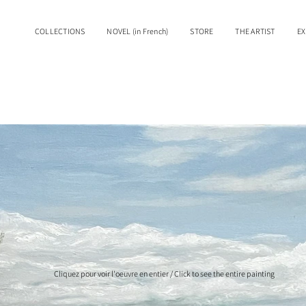
COLLECTIONS
NOVEL (in French)
STORE
THE ARTIST
EX
Cliquez pour voir l'oeuvre en entier / Click to see the entire painting