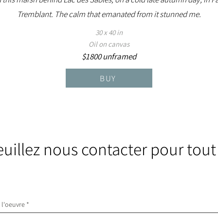
Tremblant. The calm that emanated from it stunned me.
30 x 40 in
Oil on canvas
$1800 unframed
BUY
euillez nous contacter pour tout
e l'oeuvre