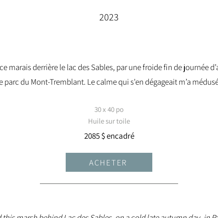
2023
 ce marais derrière le lac des Sables, par une froide fin de journée 
le parc du Mont-Tremblant. Le calme qui s'en dégageait m’a médusé
30 x 40 po
Huile sur toile
2085 $ encadré
ACHETER
d this marsh behind Lac des Sables, on a cold late autumn day, in P