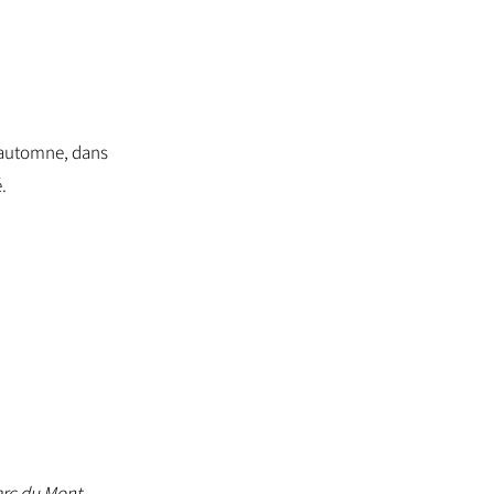
d’automne, dans
.
arc du Mont-