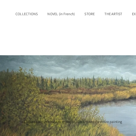
COLLECTIONS
NOVEL (in French)
STORE
THE ARTIST
EX
Cliquez pour voir l'oeuvre en entier / Click to see the entire painting