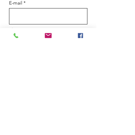
E-mail
Phone
Message
Purchase Policy
To secure your purchase you must make a
50% deposit. You can come and see the
work within 10 days. The deposit is 100%
refundable.