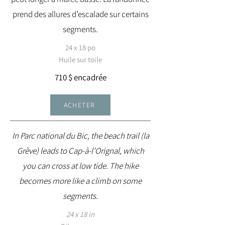
prend des allures d’escalade sur certains
segments.
24 x 18 po
Huile sur toile
710 $ encadrée
ACHETER
In Parc national du Bic, the beach trail (la
Grève) leads to Cap-à-l’Orignal, which
you can cross at low tide. The hike
becomes more like a climb on some
segments.
24 x 18 in