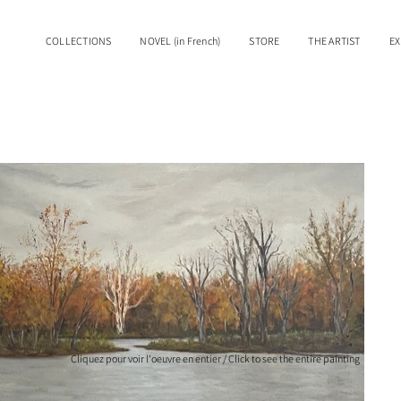
COLLECTIONS
NOVEL (in French)
STORE
THE ARTIST
EX
Cliquez pour voir l'oeuvre en entier / Click to see the entire painting