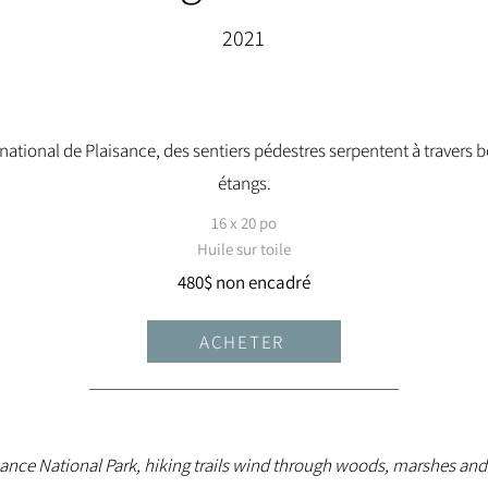
2021
national de Plaisance, des sentiers pédestres serpentent à travers b
étangs.
16 x 20 po
Huile sur toile
480$ non encadré
ACHETER
sance National Park, hiking trails wind through woods, marshes an