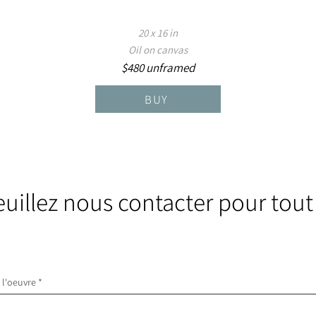
20 x 16 in
Oil on canvas
$480 unframed
BUY
euillez nous contacter pour tout
e l'oeuvre