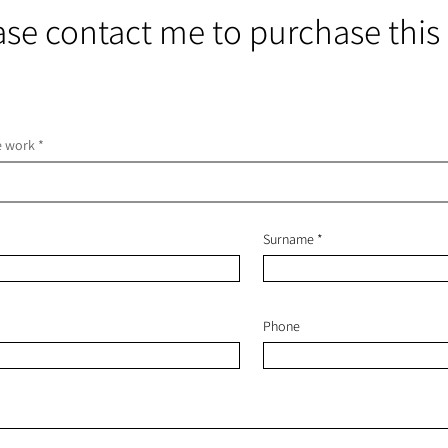
ase contact me to purchase this
he work
Surname
Phone