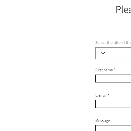
Ple
Select the title of t
First name
E-mail
Message