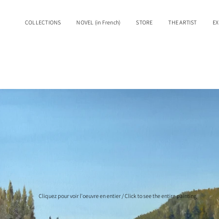
COLLECTIONS
NOVEL (in French)
STORE
THE ARTIST
EX
Cliquez pour voir l'oeuvre en entier / Click to see the entire painting