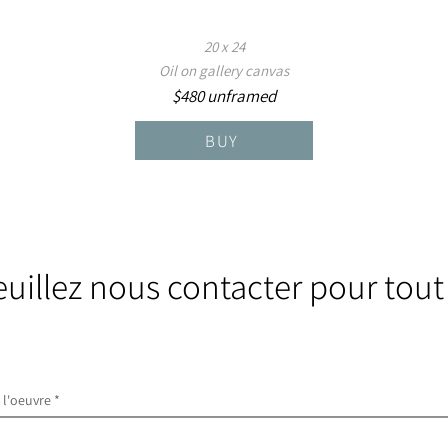
20 x 24
Oil on gallery canvas
$480 unframed
BUY
euillez nous contacter pour tout
e l'oeuvre