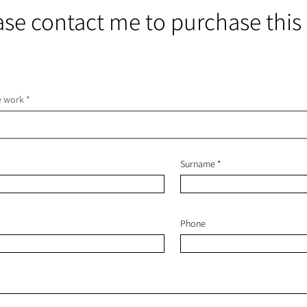
ase contact me to purchase this
he work
Surname
Phone