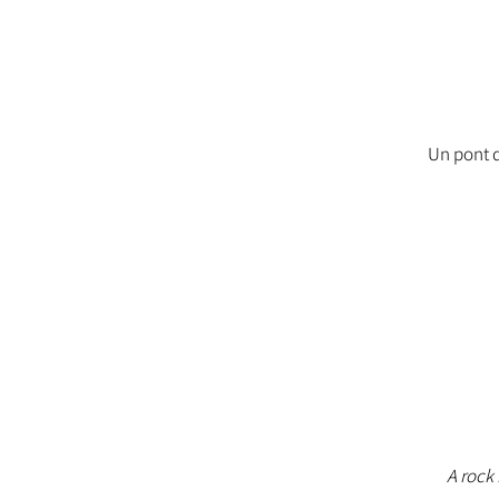
Un pont d
A rock