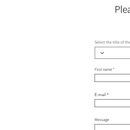
Ple
Select the title of t
First name
E-mail
Message