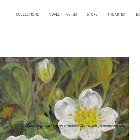
COLLECTIONS
NOVEL (in French)
STORE
THE ARTIST
EX
Cliquez pour voir l'oeuvre en entier / Click to see the entire painting