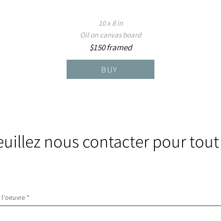
10 x 8 in
Oil on canvas board
$150 framed
BUY
euillez nous contacter pour tout
e l'oeuvre