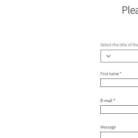
Ple
Select the title of t
First name
E-mail
Message