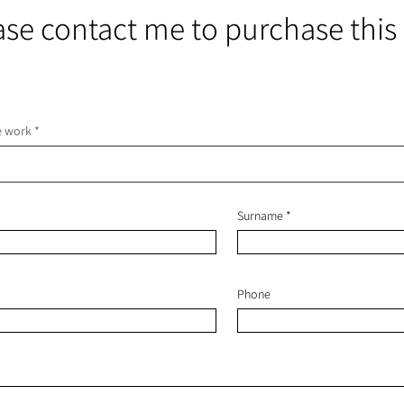
ase contact me to purchase this
he work
Surname
Phone