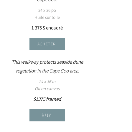
24 x 36 po
Huile sur toile
1 375 $ encadré
ACHETER
This walkway protects seaside dune
vegetation in the Cape Cod area.
24 x 36 in
Oil on canvas
$1375 framed
BUY