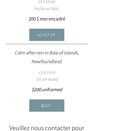
12 x 16 po
Huile sur bois
200 $ non encadré
ACHETER
Calm after rain in Baie of Islands,
Newfoundland.
12 x 16 in
Oil on wood
$200 unframed
BUY
Veuillez nous contacter pour