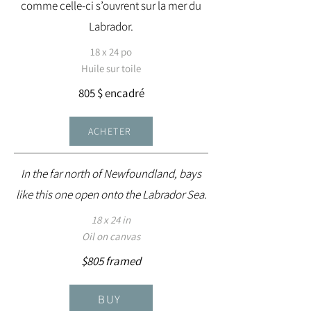
comme celle-ci s’ouvrent sur la mer du
Labrador.
18 x 24 po
Huile sur toile
805 $ encadré
ACHETER
In the far north of Newfoundland, bays
like this one open onto the Labrador Sea.
18 x 24 in
Oil on canvas
$805 framed
BUY