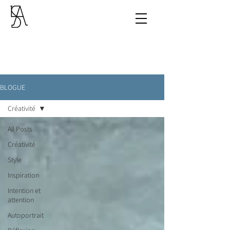
BLOGUE
Créativité
All Posts
Créativité
Style
Inspiration
Intention et
attention
Autoportrait